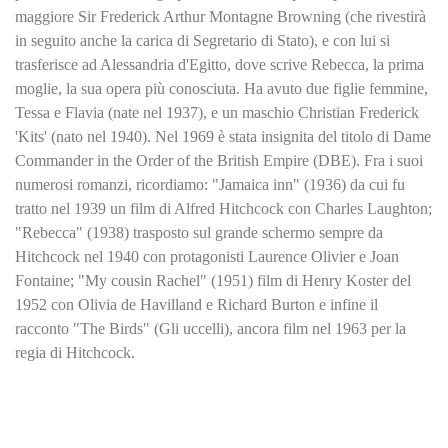
maggiore Sir Frederick Arthur Montagne Browning (che rivestirà
in seguito anche la carica di Segretario di Stato), e con lui si
trasferisce ad Alessandria d'Egitto, dove scrive Rebecca, la prima
moglie, la sua opera più conosciuta. Ha avuto due figlie femmine,
Tessa e Flavia (nate nel 1937), e un maschio Christian Frederick
'Kits' (nato nel 1940). Nel 1969 è stata insignita del titolo di Dame
Commander in the Order of the British Empire (DBE). Fra i suoi
numerosi romanzi, ricordiamo: "Jamaica inn" (1936) da cui fu
tratto nel 1939 un film di Alfred Hitchcock con Charles Laughton;
"Rebecca" (1938) trasposto sul grande schermo sempre da
Hitchcock nel 1940 con protagonisti Laurence Olivier e Joan
Fontaine; "My cousin Rachel" (1951) film di Henry Koster del
1952 con Olivia de Havilland e Richard Burton e infine il
racconto "The Birds" (Gli uccelli), ancora film nel 1963 per la
regia di Hitchcock.