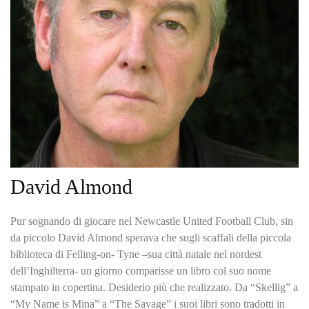
David Almond
Pur sognando di giocare nel Newcastle United Football Club, sin
da piccolo David Almond sperava che sugli scaffali della piccola
biblioteca di Felling-on- Tyne –sua città natale nel nordest
dell’Inghilterra- un giorno comparisse un libro col suo nome
stampato in copertina. Desiderio più che realizzato. Da “Skellig” a
“My Name is Mina” a “The Savage” i suoi libri sono tradotti in