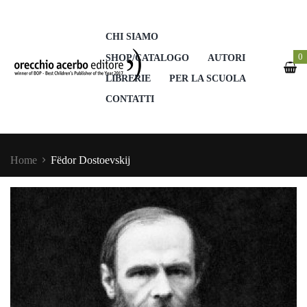
CHI SIAMO
0
SHOP/CATALOGO
AUTORI
LIBRERIE
PER LA SCUOLA
CONTATTI
Home
Fëdor Dostoevskij