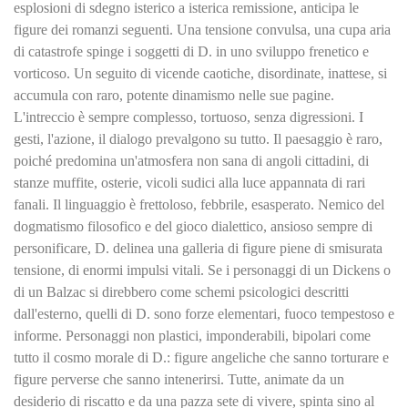
esplosioni di sdegno isterico a isterica remissione, anticipa le
figure dei romanzi seguenti. Una tensione convulsa, una cupa aria
di catastrofe spinge i soggetti di D. in uno sviluppo frenetico e
vorticoso. Un seguito di vicende caotiche, disordinate, inattese, si
accumula con raro, potente dinamismo nelle sue pagine.
L'intreccio è sempre complesso, tortuoso, senza digressioni. I
gesti, l'azione, il dialogo prevalgono su tutto. Il paesaggio è raro,
poiché predomina un'atmosfera non sana di angoli cittadini, di
stanze muffite, osterie, vicoli sudici alla luce appannata di rari
fanali. Il linguaggio è frettoloso, febbrile, esasperato. Nemico del
dogmatismo filosofico e del gioco dialettico, ansioso sempre di
personificare, D. delinea una galleria di figure piene di smisurata
tensione, di enormi impulsi vitali. Se i personaggi di un Dickens o
di un Balzac si direbbero come schemi psicologici descritti
dall'esterno, quelli di D. sono forze elementari, fuoco tempestoso e
informe. Personaggi non plastici, imponderabili, bipolari come
tutto il cosmo morale di D.: figure angeliche che sanno torturare e
figure perverse che sanno intenerirsi. Tutte, animate da un
desiderio di riscatto e da una pazza sete di vivere, spinta sino al