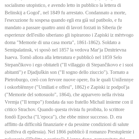
socialismo utopistico, e avendo letto in pubblico la lettera di
Belinskij a Gogol′, nel 1849 fu arrestato. Condannato a morte,
l'esecuzione fu sospesa quando egli era già sul patibolo, e fu
mandato a passare quattro anni di lavori forzati in Siberia (le
esperienze dell'esilio siberiano gli ispirarono i Zapiski iz mërtvogo
doma "Memorie di una casa morta", 1861-1862). Soldato a
Semipalatinsk, vi sposò nel 1857 la vedova Mar′ja Dmitrievna
Isaeva. Tornò allora alla letteratura e pubblicò nel 1859 Selo
Stepančikovo i ego obitateli ("Il villaggio di Stepančikovo e i suoi
abitanti") e Djadjuškin son ("Il sogno dello ziuccio"). Tornato a
Pietroburgo, creò con fervore nuove opere, fra le quali Unižennye
i oskorblënnye ("Umiliati e offesi", 1862) e Zapiski iz podpol′ja
("Memorie del sottosuolo", 1864), che apparvero nella rivista
Vremja ("Il tempo") fondata da suo fratello Michail insieme con il
critico Strachov. Quando questa rivista fu proibita, lo scrittore
fondò Epocha ("L'epoca"), che ebbe minor successo. D. era
afflitto da difficoltà finanziarie e da pessime condizioni di salute
(soffriva di epilessia). Nel 1866 pubblicò il romanzo Prestuplenie i