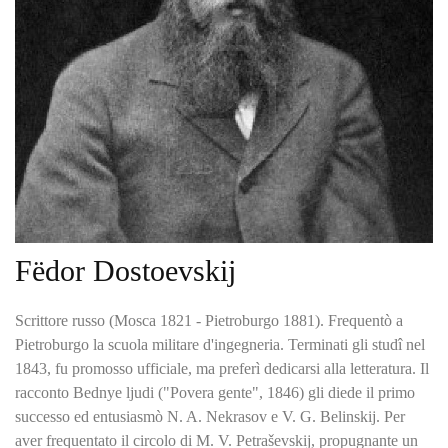
Fëdor Dostoevskij
Scrittore russo (Mosca 1821 - Pietroburgo 1881). Frequentò a
Pietroburgo la scuola militare d'ingegneria. Terminati gli studî nel
1843, fu promosso ufficiale, ma preferì dedicarsi alla letteratura. Il
racconto Bednye ljudi ("Povera gente", 1846) gli diede il primo
successo ed entusiasmò N. A. Nekrasov e V. G. Belinskij. Per
aver frequentato il circolo di M. V. Petraševskij, propugnante un