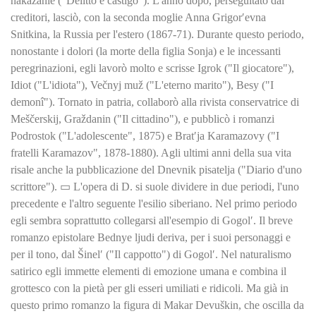
nakazanie ("Delitto e castigo"). L'anno dopo, perseguitato dai
creditori, lasciò, con la seconda moglie Anna Grigor′evna
Snitkina, la Russia per l'estero (1867-71). Durante questo periodo,
nonostante i dolori (la morte della figlia Sonja) e le incessanti
peregrinazioni, egli lavorò molto e scrisse Igrok ("Il giocatore"),
Idiot ("L'idiota"), Večnyj muž ("L'eterno marito"), Besy ("I
demonî"). Tornato in patria, collaborò alla rivista conservatrice di
Meščerskij, Graždanin ("Il cittadino"), e pubblicò i romanzi
Podrostok ("L'adolescente", 1875) e Brat′ja Karamazovy ("I
fratelli Karamazov", 1878-1880). Agli ultimi anni della sua vita
risale anche la pubblicazione del Dnevnik pisatelja ("Diario d'uno
scrittore"). ▭ L'opera di D. si suole dividere in due periodi, l'uno
precedente e l'altro seguente l'esilio siberiano. Nel primo periodo
egli sembra soprattutto collegarsi all'esempio di Gogol′. Il breve
romanzo epistolare Bednye ljudi deriva, per i suoi personaggi e
per il tono, dal Šinel′ ("Il cappotto") di Gogol′. Nel naturalismo
satirico egli immette elementi di emozione umana e combina il
grottesco con la pietà per gli esseri umiliati e ridicoli. Ma già in
questo primo romanzo la figura di Makar Devuškin, che oscilla da