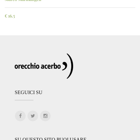
€
16.5
SEGUICI SU
SU QUESTO SITO PUOI USARE