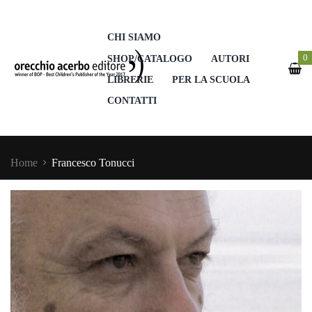
CHI SIAMO
0
SHOP/CATALOGO
AUTORI
LIBRERIE
PER LA SCUOLA
CONTATTI
Home
Francesco Tonucci