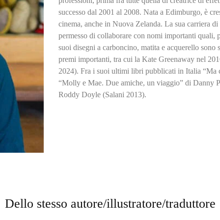
professioni, prima fra tutte quella di creatrice di effe
successo dal 2001 al 2008. Nata a Edimburgo, è cresci
cinema, anche in Nuova Zelanda. La sua carriera di ill
permesso di collaborare con nomi importanti quali
suoi disegni a carboncino, matita e acquerello sono st
premi importanti, tra cui la Kate Greenaway nel 201
2024). Fra i suoi ultimi libri pubblicati in Italia “M
“Molly e Mae. Due amiche, un viaggio” di Danny Pa
Roddy Doyle (Salani 2013).
Dello stesso autore/illustratore/traduttore