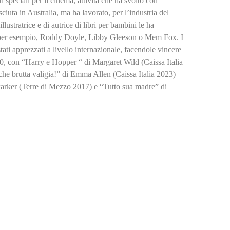
tti speciali per il cinema, attività che ha svolto con
uta in Australia, ma ha lavorato, per l’industria del
ustratrice e di autrice di libri per bambini le ha
, per esempio, Roddy Doyle, Libby Gleeson o Mem Fox. I
ati apprezzati a livello internazionale, facendole vincere
0, con “Harry e Hopper “ di Margaret Wild (Caissa Italia
a che brutta valigia!” di Emma Allen (Caissa Italia 2023)
rker (Terre di Mezzo 2017) e “Tutto sua madre” di