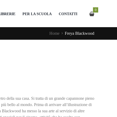
0
LIBRERIE
PER LA SCUOLA
CONTATTI
Home
Freya Blackwood
 retro della sua casa. Si tratta di un grande capannone pieno
to più bello al mondo. Prima di arrivare all’illustrazione di
a Blackwood ha messo la sua arte al servizio di altre