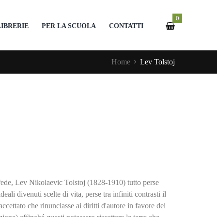
0
LIBRERIE
PER LA SCUOLA
CONTATTI
Home
Lev Tolstoj
 fede, Lev Nikolaevic Tolstoj (1828-1910) tutto perse
ali divenuti scelte di vita, perse tra infiniti contrasti il
cettato che rinunciasse ai diritti d'autore in favore dei