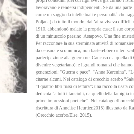
propri contadini (dei cui figli aveva già curato l’istru
lavoravano e rendersi indipendenti. Se da una parte 
come un saggio da intellettuali e personalità che rag
Poljana) da tutto il mondo, dall’altra viveva difficili 
1910, abbandonò malato la propria casa: il suo corpo
di un minuscolo paesino, Astapovo. Una fine misterios
Per raccontare la sua sterminata attività di romanzi
da censura e scomunica, non basterebbero interi scaf
partecipazione alla guerra nel Caucaso e a quella di 
divenire vegetariano); e i grandi romanzi che hanno 
generazioni: "Guerra e pace", "Anna Karenina", "La 
citarne alcuni. Nel catalogo di orecchio acerbo "Salto
“I quattro libri russi di lettura”: una raccolta usata c
dedicata "a tutti i fanciulli, da quelli della famiglia 
prime impressioni poetiche”. Nel catalogo di orecch
riscrittura di Annelise Heurtier,2015) illustrato da R
(Orecchio acerbo/Else, 2015).