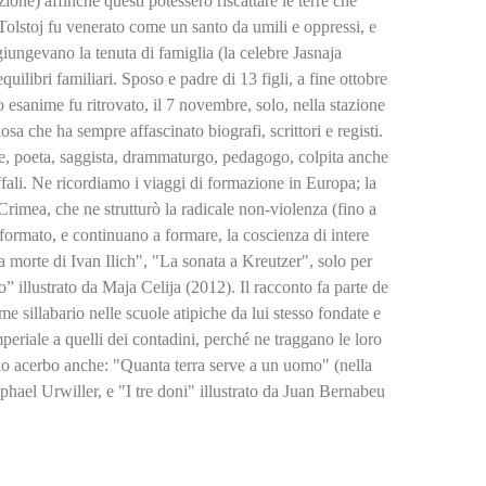
zione) affinché questi potessero riscattare le terre che
Tolstoj fu venerato come un santo da umili e oppressi, e
giungevano la tenuta di famiglia (la celebre Jasnaja
equilibri familiari. Sposo e padre di 13 figli, a fine ottobre
 esanime fu ritrovato, il 7 novembre, solo, nella stazione
a che ha sempre affascinato biografi, scrittori e registi.
ere, poeta, saggista, drammaturgo, pedagogo, colpita anche
fali. Ne ricordiamo i viaggi di formazione in Europa; la
Crimea, che ne strutturò la radicale non-violenza (fino a
formato, e continuano a formare, la coscienza di intere
morte di Ivan Ilich", "La sonata a Kreutzer", solo per
” illustrato da Maja Celija (2012). Il racconto fa parte de
ome sillabario nelle scuole atipiche da lui stesso fondate e
imperiale a quelli dei contadini, perché ne traggano le loro
io acerbo anche: "Quanta terra serve a un uomo" (nella
aphael Urwiller, e "I tre doni" illustrato da Juan Bernabeu