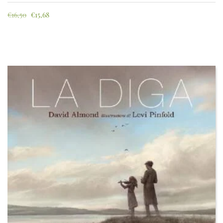
€
16,50
€
15,68