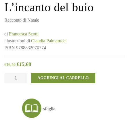
L’incanto del buio
Racconto di Natale
di
Francesca Scotti
illustrazioni di
Claudia Palmarucci
ISBN
9788832070774
€
15,68
€
16,50
L'incanto
AGGIUNGI AL CARRELLO
del
buio
quantità
sfoglia