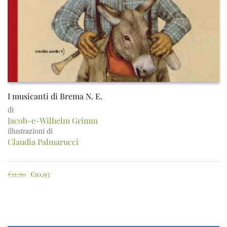
I musicanti di Brema N. E.
di
Jacob-e-Wilhelm Grimm
illustrazioni di
Claudia Palmarucci
€
11,50
€
10,93