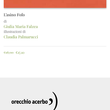
L’asino Fofo
di
Giulia Maria Falzea
illustrazioni di
Claudia Palmarucci
€
18,00
€
17,10