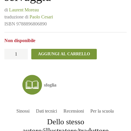
di
Laurent Moreau
traduzione di
Paolo Cesari
ISBN
9788896806890
Non disponibile
La
AGGIUNGI AL CARRELLO
mia
famiglia
selvaggia
quantità
sfoglia
Sinossi
Dati tecnici
Recensioni
Per la scuola
Dello stesso
autore/illustratore/traduttore