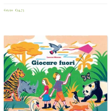
€
15,50
€
14,73