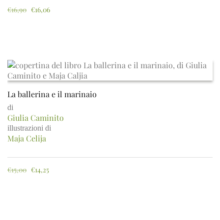
€
16,90
€
16,06
La ballerina e il marinaio
di
Giulia Caminito
illustrazioni di
Maja Celija
€
15,00
€
14,25