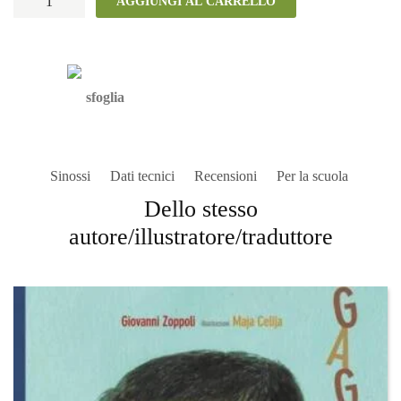
AGGIUNGI AL CARRELLO
fare
il
ritratto
di
sfoglia
un
pesce
quantità
Sinossi
Dati tecnici
Recensioni
Per la scuola
Dello stesso
autore/illustratore/traduttore