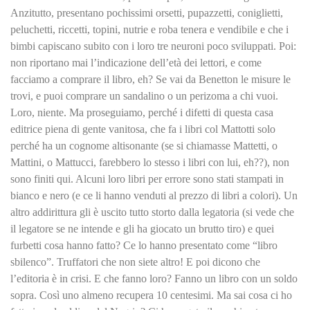
Anzitutto, presentano pochissimi orsetti, pupazzetti, coniglietti,
peluchetti, riccetti, topini, nutrie e roba tenera e vendibile e che i
bimbi capiscano subito con i loro tre neuroni poco sviluppati. Poi:
non riportano mai l’indicazione dell’età dei lettori, e come
facciamo a comprare il libro, eh? Se vai da Benetton le misure le
trovi, e puoi comprare un sandalino o un perizoma a chi vuoi.
Loro, niente. Ma proseguiamo, perché i difetti di questa casa
editrice piena di gente vanitosa, che fa i libri col Mattotti solo
perché ha un cognome altisonante (se si chiamasse Mattetti, o
Mattini, o Mattucci, farebbero lo stesso i libri con lui, eh??), non
sono finiti qui. Alcuni loro libri per errore sono stati stampati in
bianco e nero (e ce li hanno venduti al prezzo di libri a colori). Un
altro addirittura gli è uscito tutto storto dalla legatoria (si vede che
il legatore se ne intende e gli ha giocato un brutto tiro) e quei
furbetti cosa hanno fatto? Ce lo hanno presentato come “libro
sbilenco”. Truffatori che non siete altro! E poi dicono che
l’editoria è in crisi. E che fanno loro? Fanno un libro con un soldo
sopra. Così uno almeno recupera 10 centesimi. Ma sai cosa ci ho