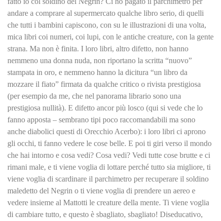
fatto io col soldino del Negrin? Ci ho pagato il parchimetro per
andare a comprare al supermercato qualche libro serio, di quelli
che tutti i bambini capiscono, con su le illustrazioni di una volta,
mica libri coi numeri, coi lupi, con le antiche creature, con la gente
strana. Ma non è finita. I loro libri, altro difetto, non hanno
nemmeno una donna nuda, non riportano la scritta “nuovo”
stampata in oro, e nemmeno hanno la dicitura “un libro da
mozzare il fiato” firmata da qualche critico o rivista prestigiosa
(per esempio da me, che nel panorama librario sono una
prestigiosa nullità). E difetto ancor più losco (qui si vede che lo
fanno apposta – sembrano tipi poco raccomandabili ma sono
anche diabolici questi di Orecchio Acerbo): i loro libri ci aprono
gli occhi, ti fanno vedere le cose belle. E poi ti giri verso il mondo
che hai intorno e cosa vedi? Cosa vedi? Vedi tutte cose brutte e ci
rimani male, e ti viene voglia di lottare perché tutto sia migliore, ti
viene voglia di scardinare il parchimetro per recuperare il soldino
maledetto del Negrin o ti viene voglia di prendere un aereo e
vedere insieme al Mattotti le creature della mente. Ti viene voglia
di cambiare tutto, e questo è sbagliato, sbagliato! Diseducativo,