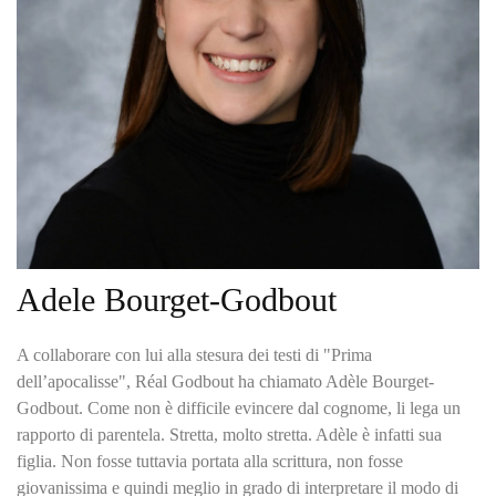
Adele Bourget-Godbout
A collaborare con lui alla stesura dei testi di "Prima
dell’apocalisse", Réal Godbout ha chiamato Adèle Bourget-
Godbout. Come non è difficile evincere dal cognome, li lega un
rapporto di parentela. Stretta, molto stretta. Adèle è infatti sua
figlia. Non fosse tuttavia portata alla scrittura, non fosse
giovanissima e quindi meglio in grado di interpretare il modo di