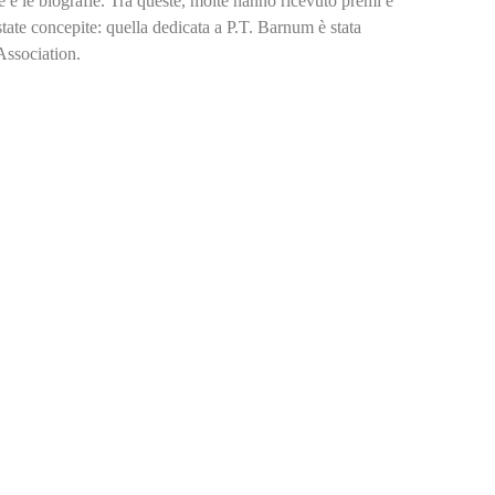
one e le biografie. Tra queste, molte hanno ricevuto premi e
state concepite: quella dedicata a P.T. Barnum è stata
Association.