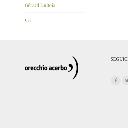
Gérard DuBois
€
15
SEGUIC