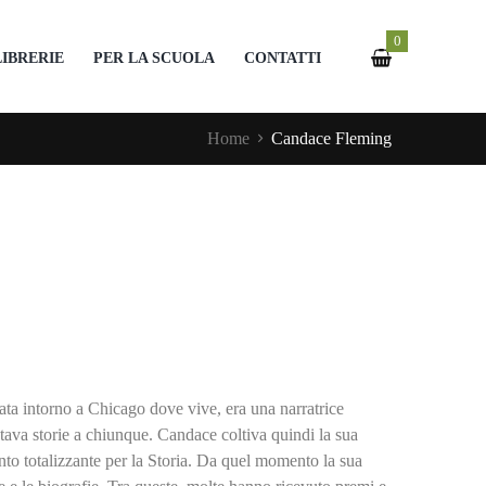
0
LIBRERIE
PER LA SCUOLA
CONTATTI
Home
Candace Fleming
ta intorno a Chicago dove vive, era una narratrice
ava storie a chiunque. Candace coltiva quindi la sua
anto totalizzante per la Storia. Da quel momento la sua