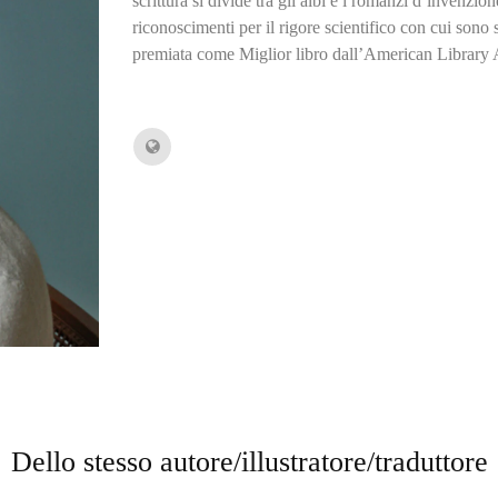
scrittura si divide tra gli albi e i romanzi d’invenzi
riconoscimenti per il rigore scientifico con cui sono 
premiata come Miglior libro dall’American Library 
Dello stesso autore/illustratore/traduttore