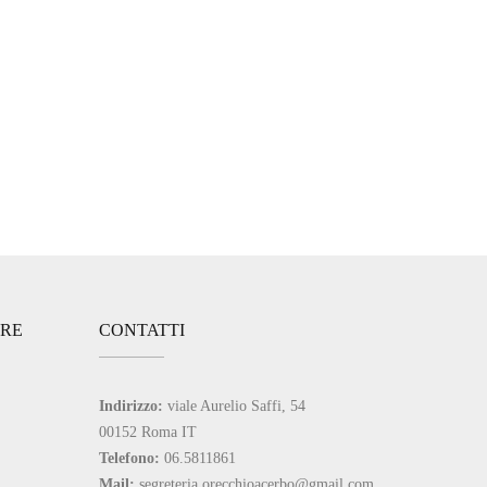
ARE
CONTATTI
Indirizzo:
viale Aurelio Saffi, 54
00152 Roma IT
Telefono:
06.5811861
Mail:
segreteria.orecchioacerbo@gmail.com