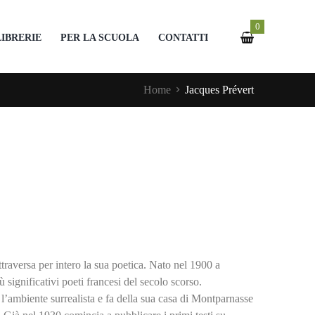
0
LIBRERIE
PER LA SCUOLA
CONTATTI
Home
Jacques Prévert
traversa per intero la sua poetica. Nato nel 1900 a
 significativi poeti francesi del secolo scorso.
a l’ambiente surrealista e fa della sua casa di Montparnasse