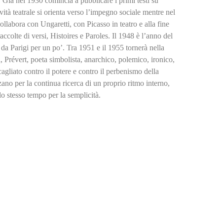
. Già nel 1930 comincia a pubblicare i primi testi su
ità teatrale si orienta verso l’impegno sociale mentre nel
llabora con Ungaretti, con Picasso in teatro e alla fine
accolte di versi, Histoires e Paroles. Il 1948 è l’anno del
 da Parigi per un po’. Tra 1951 e il 1955 tornerà nella
ti, Prévert, poeta simbolista, anarchico, polemico, ironico,
agliato contro il potere e contro il perbenismo della
zzano per la continua ricerca di un proprio ritmo interno,
lo stesso tempo per la semplicità.