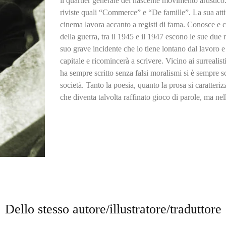
il quartier generale del nascente movimento artistico
riviste quali “Commerce” e “De famille”. La sua attiv
cinema lavora accanto a registi di fama. Conosce e co
della guerra, tra il 1945 e il 1947 escono le sue due r
suo grave incidente che lo tiene lontano dal lavoro e
capitale e ricomincerà a scrivere. Vicino ai surrealis
ha sempre scritto senza falsi moralismi si è sempre sc
società. Tanto la poesia, quanto la prosa si caratteri
che diventa talvolta raffinato gioco di parole, ma nel
Dello stesso autore/illustratore/traduttore