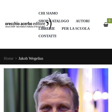
CHI SIAMO
0
SHOP/CATALOGO
AUTORI
LIBRERIE
PER LA SCUOLA
CONTATTI
Home
Jakob Wegelius