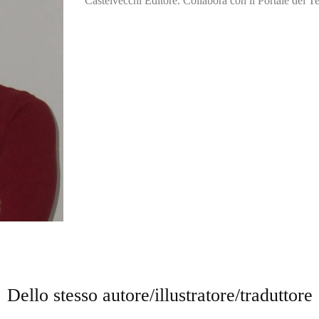
Castelvecchi Editore. Collabora con il Portale del T
Dello stesso autore/illustratore/traduttore