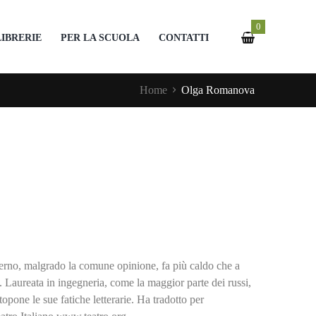
0
LIBRERIE
PER LA SCUOLA
CONTATTI
Home
Olga Romanova
rno, malgrado la comune opinione, fa più caldo che a
i. Laureata in ingegneria, come la maggior parte dei russi,
opone le sue fatiche letterarie. Ha tradotto per