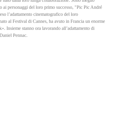
e nato dalla loro lunga collaborazione. Sono meglio
to ai personaggi del loro primo successo, "Pic Pic André
eso l’adattamento cinematografico del loro
onato al Festival di Cannes, ha avuto in Francia un enorme
nk». Insieme stanno ora lavorando all’adattamento di
i Daniel Pennac.