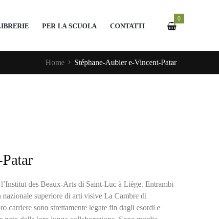
0
LIBRERIE
PER LA SCUOLA
CONTATTI
Home
Stéphane-Aubier e-Vincent-Patar
-Patar
 l’Institut des Beaux-Arts di Saint-Luc à Liège. Entrambi
 nazionale superiore di arti visive La Cambre di
ro carriere sono strettamente legate fin dagli esordi e