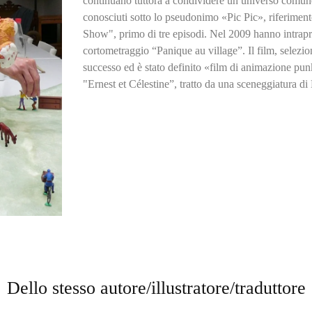
continuano tuttora a condividere un universo comun
conosciuti sotto lo pseudonimo «Pic Pic», riferimen
Show", primo di tre episodi. Nel 2009 hanno intrapr
cortometraggio “Panique au village”. Il film, selezi
successo ed è stato definito «film di animazione pu
"Ernest et Célestine”, tratto da una sceneggiatura d
Dello stesso autore/illustratore/traduttore