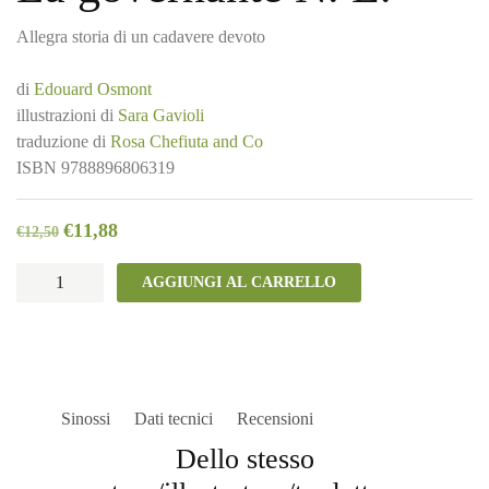
Allegra storia di un cadavere devoto
di
Edouard Osmont
illustrazioni di
Sara Gavioli
traduzione di
Rosa Chefiuta and Co
ISBN
9788896806319
€
11,88
€
12,50
La
AGGIUNGI AL CARRELLO
governante
N.
E.
quantità
Sinossi
Dati tecnici
Recensioni
Dello stesso