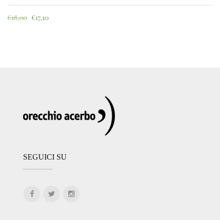
€
18,00
€
17,10
SEGUICI SU