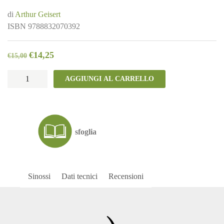
di
Arthur Geisert
ISBN
9788832070392
€
14,25
€
15,00
Porcheria
AGGIUNGI AL CARRELLO
quantità
sfoglia
Sinossi
Dati tecnici
Recensioni