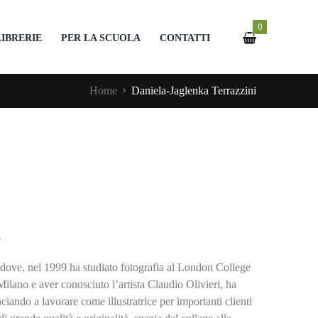
0
LIBRERIE
PER LA SCUOLA
CONTATTI
Home
Daniela-Jaglenka Terrazzini
i
 dove, nel 1999 ha studiato fotografia al London College
Milano e aver conosciuto l’artista Claudio Olivieri, ha
nciando a lavorare come illustratrice per importanti clienti