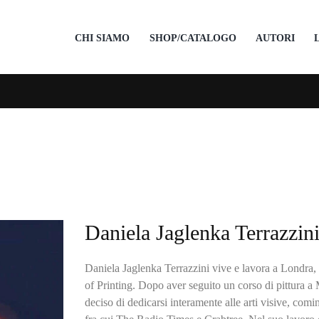
CHI SIAMO
SHOP/CATALOGO
AUTORI
Daniela Jaglenka Terrazzin
Daniela Jaglenka Terrazzini vive e lavora a Londra,
of Printing. Dopo aver seguito un corso di pittura a 
deciso di dedicarsi interamente alle arti visive, comi