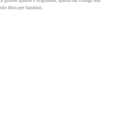
 grande qualità e originalità, spazia dal collage alla
ondo libro per bambini.