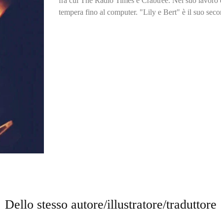
fra cui The Radio Times e Crabtree. Nel suo lavoro di
tempera fino al computer. "Lily e Bert" è il suo sec
Dello stesso autore/illustratore/traduttore