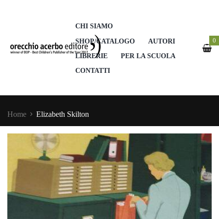
CHI SIAMO
0
SHOP/CATALOGO
AUTORI
LIBRERIE
PER LA SCUOLA
CONTATTI
Home
Elizabeth Skilton