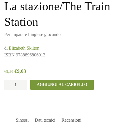
La stazione/The Train
Station
Per imparare l’inglese giocando
di
Elizabeth Skilton
ISBN
9788896806913
€
9,03
€
9,50
La
AGGIUNGI AL CARRELLO
stazione/The
Train
Station
quantità
Sinossi
Dati tecnici
Recensioni