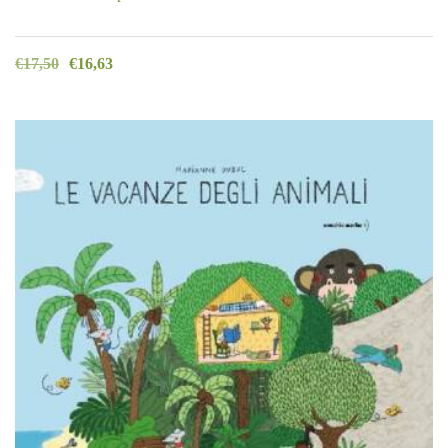
€
17,50
€
16,63