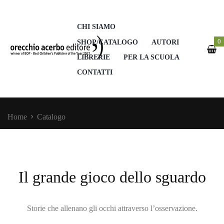
CHI SIAMO
0
SHOP/CATALOGO
AUTORI
LIBRERIE
PER LA SCUOLA
CONTATTI
Home
Catalogo
Il grande gioco dello sguardo
Storie che allenano gli occhi attraverso l’osservazione.