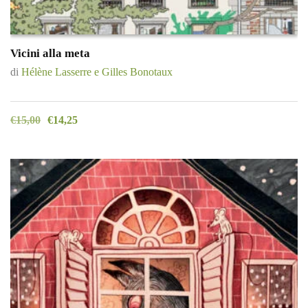
Vicini alla meta
di
Hélène Lasserre e Gilles Bonotaux
€
15,00
€
14,25