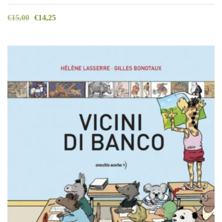
€
15,00
€
14,25