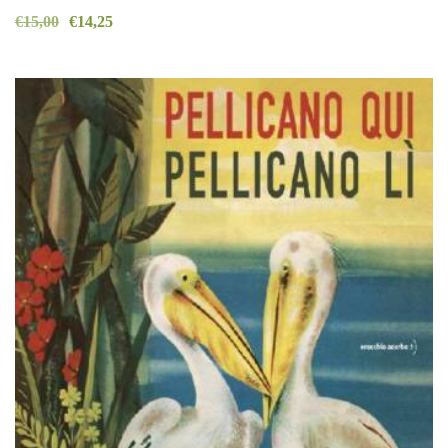
€
15,00
€
14,25