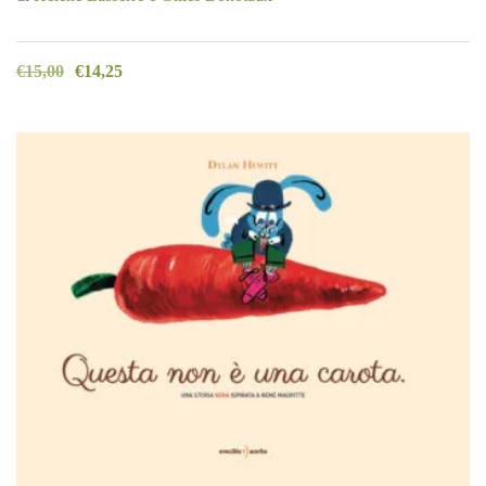
€
15,00
€
14,25