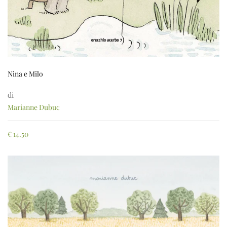
Nina e Milo
di
Marianne Dubuc
€
14.50