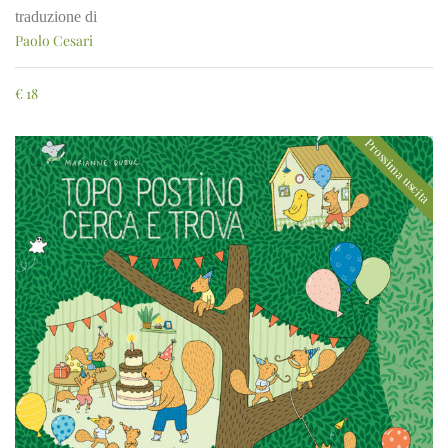
traduzione di
Paolo Cesari
€
18
Prossima uscita