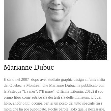
Marianne Dubuc
È stato nel 2007 -dopo aver studiato graphic design all’università
del Québec, a Montréal- che Marianne Dubuc ha pubblicato con
la Pastéque “La mer”, (“Il mare”, Officina Libraria, 2012) il suo
primo libro come autrice sia dei testi sia delle immagini. E quel
libro, ancor oggi, occupa per lei un posto del tutto speciale fra i
molti che ha poi pubblicato. Poche parole, solo quelle necessarie,