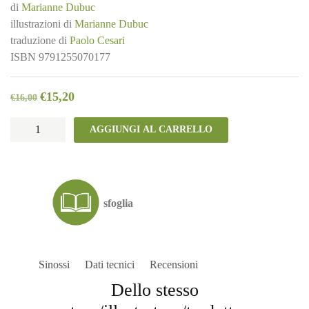
di
Marianne Dubuc
illustrazioni di
Marianne Dubuc
traduzione di
Paolo Cesari
ISBN
9791255070177
€
15,20
€
16,00
Tocca
AGGIUNGI AL CARRELLO
a
te!
quantità
sfoglia
Sinossi
Dati tecnici
Recensioni
Dello stesso