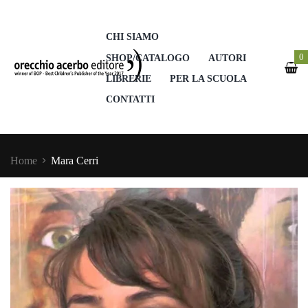
CHI SIAMO
0
SHOP/CATALOGO
AUTORI
LIBRERIE
PER LA SCUOLA
CONTATTI
Home
Mara Cerri