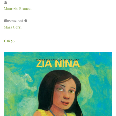
di
Maurizio Braucci
illustrazioni di
Mara Cerri
€
18.50