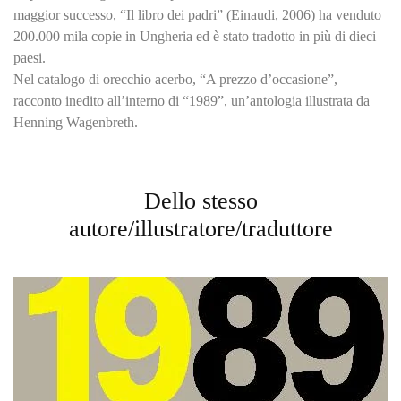
maggior successo, “Il libro dei padri” (Einaudi, 2006) ha venduto
200.000 mila copie in Ungheria ed è stato tradotto in più di dieci
paesi.
Nel catalogo di orecchio acerbo, “A prezzo d’occasione”,
racconto inedito all’interno di “1989”, un’antologia illustrata da
Henning Wagenbreth.
Dello stesso
autore/illustratore/traduttore