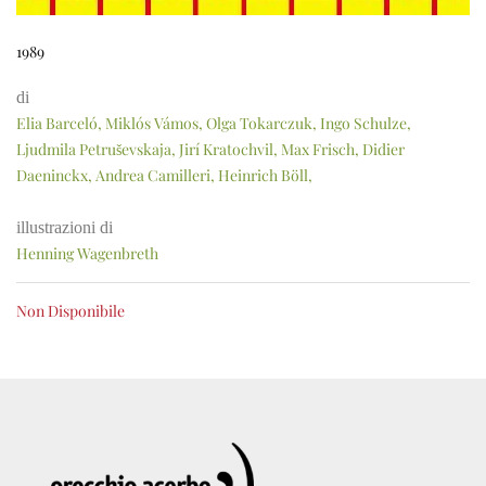
1989
di
Elia Barceló, Miklós Vámos, Olga Tokarczuk, Ingo Schulze,
Ljudmila Petruševskaja, Jirí Kratochvil, Max Frisch, Didier
Daeninckx, Andrea Camilleri, Heinrich Böll,
illustrazioni di
Henning Wagenbreth
Non Disponibile