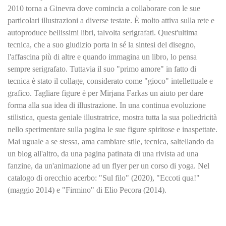
2010 torna a Ginevra dove comincia a collaborare con le sue
particolari illustrazioni a diverse testate. È molto attiva sulla rete e
autoproduce bellissimi libri, talvolta serigrafati. Quest'ultima
tecnica, che a suo giudizio porta in sé la sintesi del disegno,
l'affascina più di altre e quando immagina un libro, lo pensa
sempre serigrafato. Tuttavia il suo "primo amore" in fatto di
tecnica è stato il collage, considerato come "gioco" intellettuale e
grafico. Tagliare figure è per Mirjana Farkas un aiuto per dare
forma alla sua idea di illustrazione. In una continua evoluzione
stilistica, questa geniale illustratrice, mostra tutta la sua poliedricità
nello sperimentare sulla pagina le sue figure spiritose e inaspettate.
Mai uguale a se stessa, ama cambiare stile, tecnica, saltellando da
un blog all'altro, da una pagina patinata di una rivista ad una
fanzine, da un'animazione ad un flyer per un corso di yoga. Nel
catalogo di orecchio acerbo: "Sul filo" (2020), "Eccoti qua!"
(maggio 2014) e "Firmino" di Elio Pecora (2014).