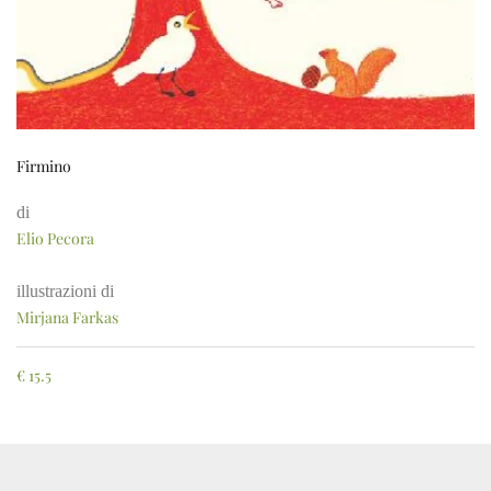
Firmino
di
Elio Pecora
illustrazioni di
Mirjana Farkas
€
15.5