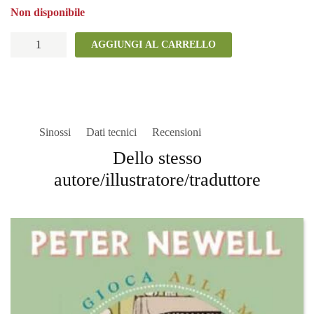
Non disponibile
7.
AGGIUNGI AL CARRELLO
Polly
e
il
fantasma
quantità
Sinossi
Dati tecnici
Recensioni
Dello stesso
autore/illustratore/traduttore