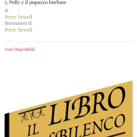
5. Polly e il pupazzo burlone
di
Peter Newell
illustrazioni di
Peter Newell
Non Disponibile