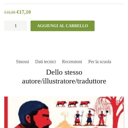
€
17,10
€
18,00
Jabberwocky
AGGIUNGI AL CARRELLO
quantità
Sinossi
Dati tecnici
Recensioni
Per la scuola
Dello stesso
autore/illustratore/traduttore