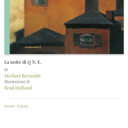
La notte di Q N. E.
di
Michael Reynolds
illustrazioni di
Brad Holland
€
11,50
€
10,93