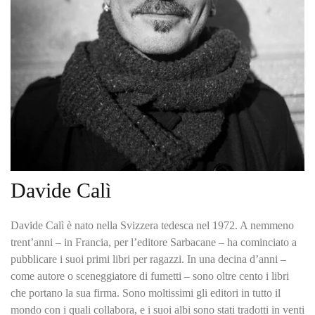
Davide Calì
Davide Calì è nato nella Svizzera tedesca nel 1972. A nemmeno
trent’anni – in Francia, per l’editore Sarbacane – ha cominciato a
pubblicare i suoi primi libri per ragazzi. In una decina d’anni –
come autore o sceneggiatore di fumetti – sono oltre cento i libri
che portano la sua firma. Sono moltissimi gli editori in tutto il
mondo con i quali collabora, e i suoi albi sono stati tradotti in venti