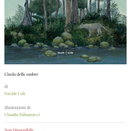
L’isola delle ombre
di
Davide Calì
illustrazioni di
Claudia Palmarucci
Non Disponibile