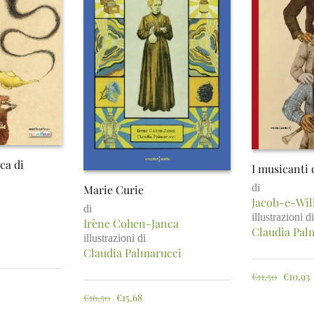
ca di
I musicanti 
di
Marie Curie
Jacob-e-Wi
di
illustrazioni di
Irène Cohen-Janca
Claudia Pal
illustrazioni di
Claudia Palmarucci
€
11,50
€
10,93
€
16,50
€
15,68