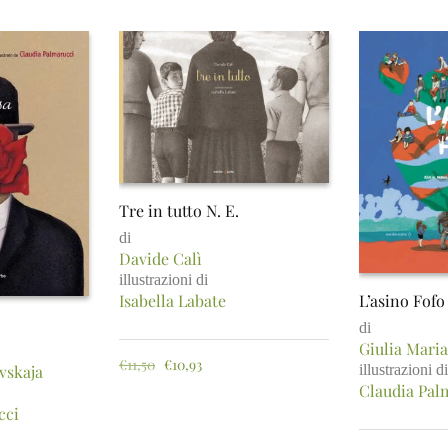
Tre in tutto N. E.
di
Davide Calì
illustrazioni di
Isabella Labate
L’asino Fofo
di
Giulia Maria
€
11,50
€
10,93
illustrazioni di
vskaja
Claudia Pal
cci