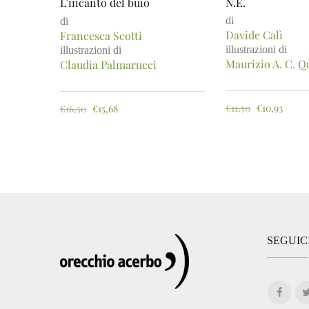
L’incanto del buio
N.E.
di
di
Davide Calì
Francesca Scotti
illustrazioni di
illustrazioni di
Maurizio A. C. Q
Claudia Palmarucci
€
11,50
€
10,93
€
16,50
€
15,68
SEGUIC