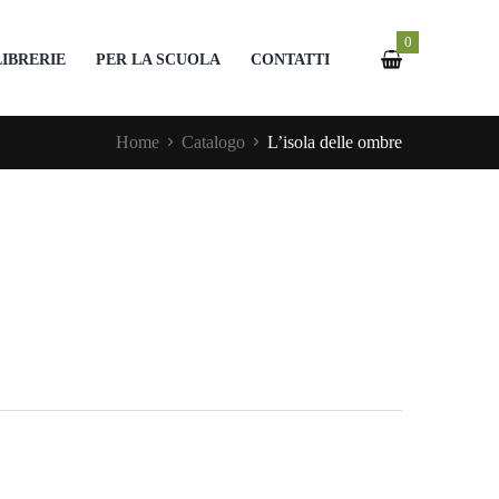
0
LIBRERIE
PER LA SCUOLA
CONTATTI
Home
Catalogo
L’isola delle ombre