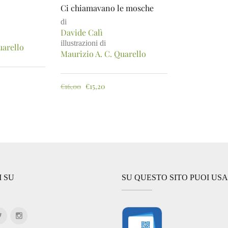
Ci chiamavano le mosche
di
Davide Calì
illustrazioni di
uarello
Maurizio A. C. Quarello
€
16,00
€
15,20
I SU
SU QUESTO SITO PUOI US