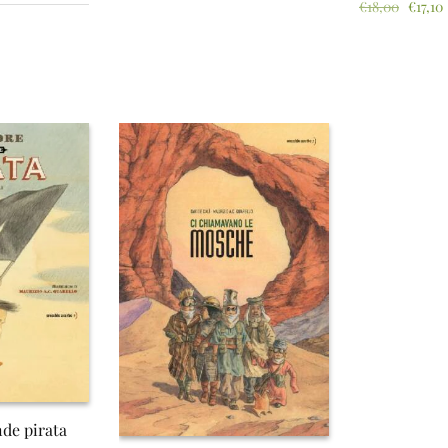
€
18,00
€
17,10
nde pirata