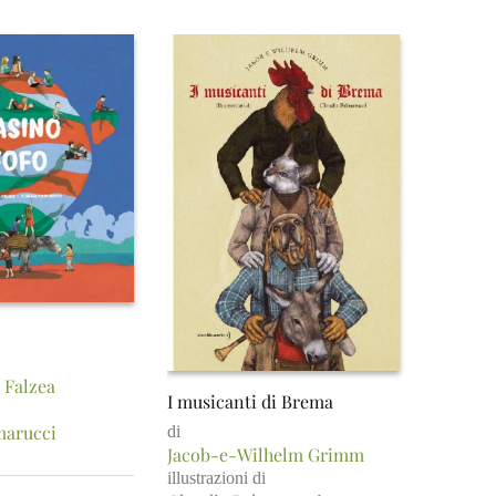
 Falzea
I musicanti di Brema
marucci
di
Jacob-e-Wilhelm Grimm
illustrazioni di