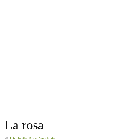
La rosa
di
Ljudmila Petruševskaja