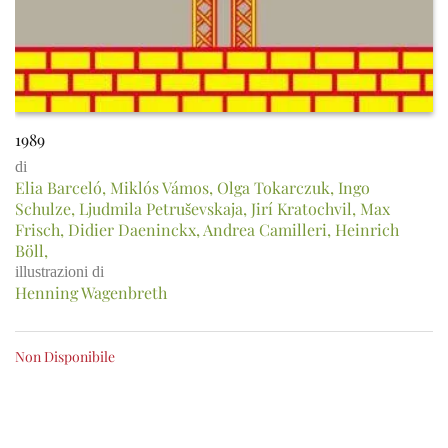
1989
di
Elia Barceló, Miklós Vámos, Olga Tokarczuk, Ingo
Schulze, Ljudmila Petruševskaja, Jirí Kratochvil, Max
Frisch, Didier Daeninckx, Andrea Camilleri, Heinrich
Böll,
illustrazioni di
Henning Wagenbreth
Non Disponibile