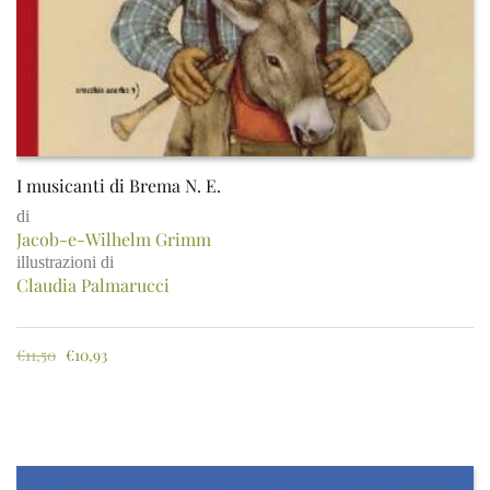
I musicanti di Brema N. E.
di
Jacob-e-Wilhelm Grimm
illustrazioni di
Claudia Palmarucci
€
11,50
€
10,93