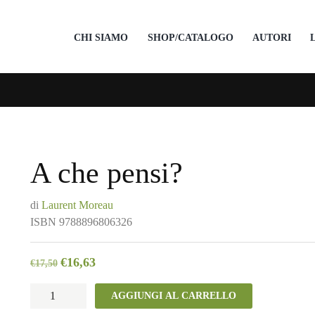
CHI SIAMO
SHOP/CATALOGO
AUTORI
A che pensi?
di
Laurent Moreau
ISBN
9788896806326
€
16,63
€
17,50
A
AGGIUNGI AL CARRELLO
che