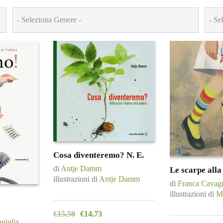
in
base
al
più
recente
Cosa diventeremo? N. E.
di
Antje Damm
Le scarpe alla
illustrazioni di
Antje Damm
di
Franca Cavagn
illustrazioni di
Ma
€
15,50
€
14,73
giulia