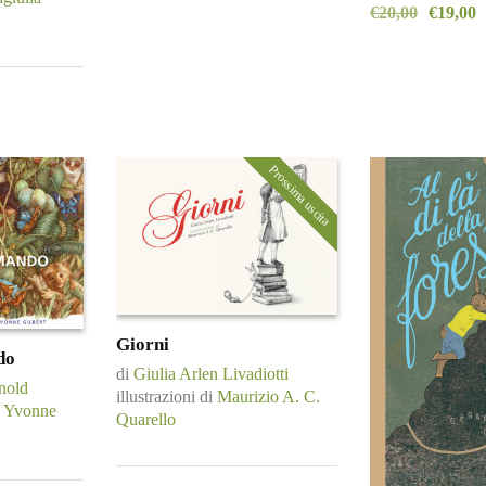
€
20,00
€
19,00
Prossima uscita
Giorni
do
di
Giulia Arlen Livadiotti
nold
illustrazioni di
Maurizio A. C.
 Yvonne
Quarello