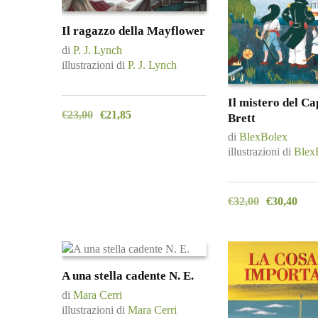
Il ragazzo della Mayflower
di
P. J. Lynch
illustrazioni di
P. J. Lynch
Il mistero del Ca
€
23,00
€
21,85
Brett
di
BlexBolex
illustrazioni di
Blex
€
32,00
€
30,40
A una stella cadente N. E.
di
Mara Cerri
illustrazioni di
Mara Cerri