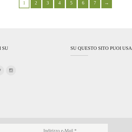
1
2
3
4
5
6
7
→
I SU
SU QUESTO SITO PUOI US