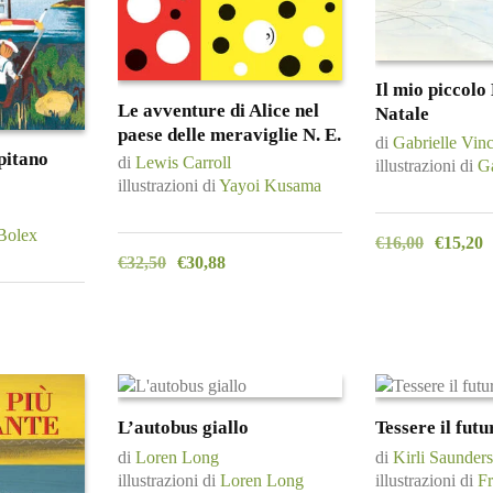
Il mio piccolo
Le avventure di Alice nel
Natale
paese delle meraviglie N. E.
di
Gabrielle Vin
pitano
di
Lewis Carroll
illustrazioni di
Ga
illustrazioni di
Yayoi Kusama
Bolex
€
16,00
€
15,20
€
32,50
€
30,88
L’autobus giallo
Tessere il futu
di
Loren Long
di
Kirli Saunders
illustrazioni di
Loren Long
illustrazioni di
F