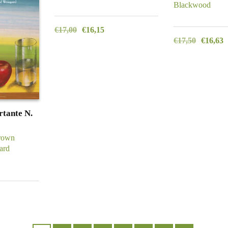
Blackwood
€
17,00
€
16,15
€
17,50
€
16,63
rtante N.
rown
ard