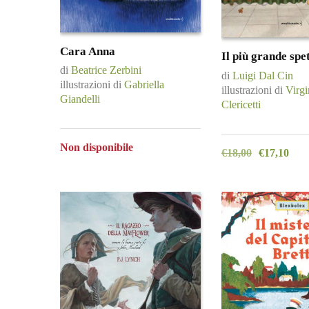
Cara Anna
Il più grande spe
di
Beatrice Zerbini
di
Luigi Dal Cin
illustrazioni di
Gabriella
illustrazioni di
Virgi
Giandelli
Clericetti
Non disponibile
€
18,00
€
17,10