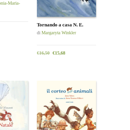
nia-Maria-
Tornando a casa N. E.
di
Margaryta Winkler
€
16,50
€
15,68