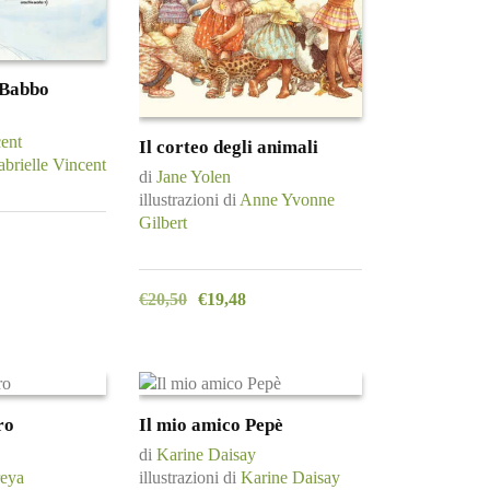
 Babbo
cent
Il corteo degli animali
brielle Vincent
di
Jane Yolen
illustrazioni di
Anne Yvonne
Gilbert
€
20,50
€
19,48
ro
Il mio amico Pepè
di
Karine Daisay
reya
illustrazioni di
Karine Daisay