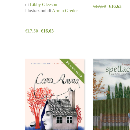
di
Libby Gleeson
€
17,50
€
16,63
illustrazioni di
Armin Greder
€
17,50
€
16,63
Prossima uscita