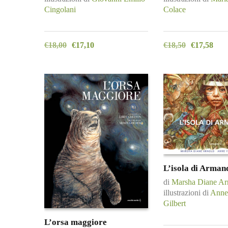
Cingolani
Colace
€
18,00
€
17,10
€
18,50
€
17,58
L’isola di Arman
di
Marsha Diane Ar
illustrazioni di
Anne
Gilbert
L’orsa maggiore