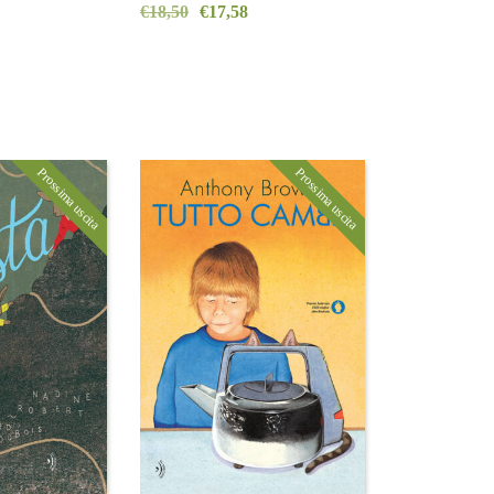
€
18,50
€
17,58
Prossima uscita
Prossima uscita