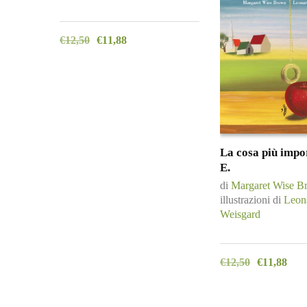
€
12,50
€
11,88
La cosa più impo
E.
di
Margaret Wise B
illustrazioni di
Leon
Weisgard
€
12,50
€
11,88