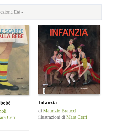
Infanzia
 bebè
di
Maurizio Braucci
oli
illustrazioni di
Mara Cerri
ra Cerri