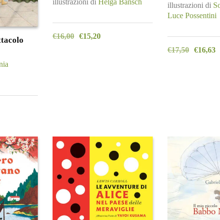
illustrazioni di
Helga Bansch
illustrazioni di
So
Luce Possentini
€
16,00
€
15,20
ttacolo
€
17,50
€
16,63
nia