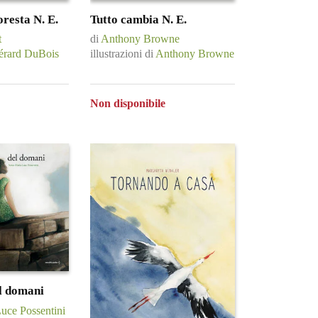
foresta N. E.
Tutto cambia N. E.
t
di
Anthony Browne
érard DuBois
illustrazioni di
Anthony Browne
Non disponibile
l domani
uce Possentini