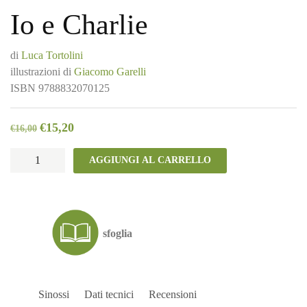
Io e Charlie
di
Luca Tortolini
illustrazioni di
Giacomo Garelli
ISBN
9788832070125
€
15,20
€
16,00
Io
AGGIUNGI AL CARRELLO
e
Charlie
quantità
sfoglia
Sinossi
Dati tecnici
Recensioni