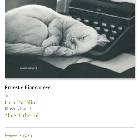
Ernest e Biancaneve
di
Luca Tortolini
illustrazioni di
Alice Barberini
€
16,00
€
15,20