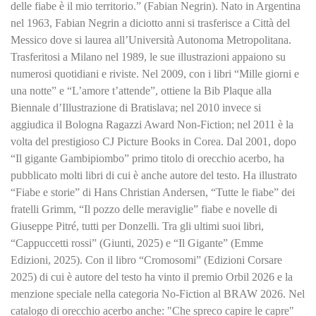
delle fiabe è il mio territorio.” (Fabian Negrin). Nato in Argentina
nel 1963, Fabian Negrin a diciotto anni si trasferisce a Città del
Messico dove si laurea all’Università Autonoma Metropolitana.
Trasferitosi a Milano nel 1989, le sue illustrazioni appaiono su
numerosi quotidiani e riviste. Nel 2009, con i libri “Mille giorni e
una notte” e “L’amore t’attende”, ottiene la Bib Plaque alla
Biennale d’Illustrazione di Bratislava; nel 2010 invece si
aggiudica il Bologna Ragazzi Award Non-Fiction; nel 2011 è la
volta del prestigioso CJ Picture Books in Corea. Dal 2001, dopo
“Il gigante Gambipiombo” primo titolo di orecchio acerbo, ha
pubblicato molti libri di cui è anche autore del testo. Ha illustrato
“Fiabe e storie” di Hans Christian Andersen, “Tutte le fiabe” dei
fratelli Grimm, “Il pozzo delle meraviglie” fiabe e novelle di
Giuseppe Pitré, tutti per Donzelli. Tra gli ultimi suoi libri,
“Cappuccetti rossi” (Giunti, 2025) e “Il Gigante” (Emme
Edizioni, 2025). Con il libro “Cromosomi” (Edizioni Corsare
2025) di cui è autore del testo ha vinto il premio Orbil 2026 e la
menzione speciale nella categoria No-Fiction al BRAW 2026. Nel
catalogo di orecchio acerbo anche: "Che spreco capire le capre"