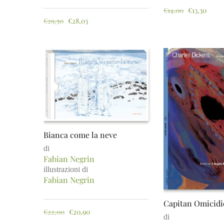
€
14,00
€
13,30
€
29,50
€
28,03
Bianca come la neve
di
Fabian Negrin
illustrazioni di
Fabian Negrin
Capitan Omicidio
€
22,00
€
20,90
di