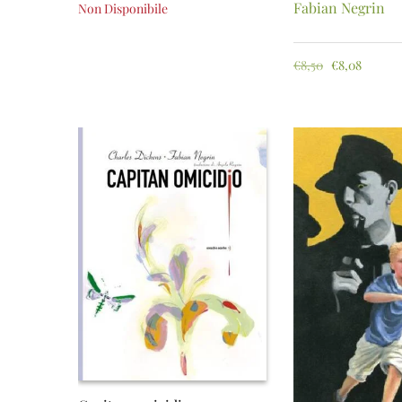
Fabian Negrin
Non Disponibile
€
8,50
€
8,08