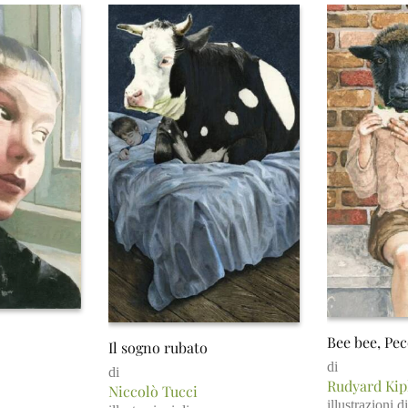
Bee bee, Pe
Il sogno rubato
di
di
Rudyard Kip
Niccolò Tucci
illustrazioni di