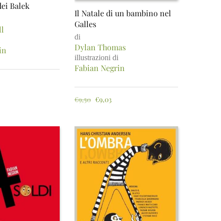
dei Balek
Il Natale di un bambino nel
Galles
ll
di
Dylan Thomas
in
illustrazioni di
Fabian Negrin
€
9,50
€
9,03