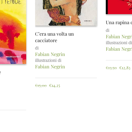
Una rapina d
di
C’era una volta un
Fabian Negr
cacciatore
illustrazioni di
di
Fabian Negr
Fabian Negrin
illustrazioni di
Fabian Negrin
€
13,50
€
12,83
e
€
15,00
€
14,25