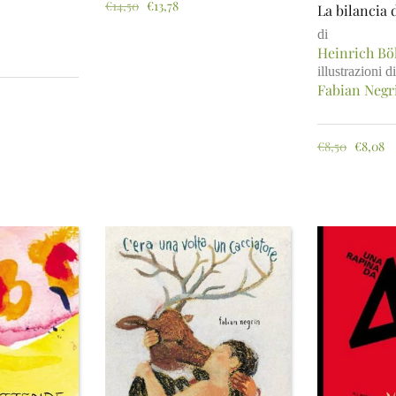
€
14,50
€
13,78
La bilancia 
di
Heinrich Bö
illustrazioni di
Fabian Negr
€
8,50
€
8,08