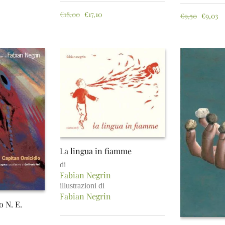
€
18,00
€
17,10
€
9,50
€
9,03
La lingua in fiamme
di
Fabian Negrin
illustrazioni di
Fabian Negrin
 N. E.