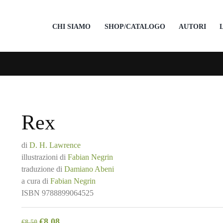
CHI SIAMO
SHOP/CATALOGO
AUTORI
Rex
di
D. H. Lawrence
illustrazioni di
Fabian Negrin
traduzione di
Damiano Abeni
a cura di
Fabian Negrin
ISBN
9788899064525
€
8,08
€
8,50