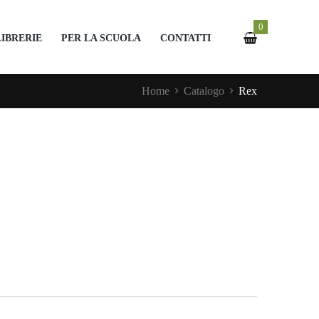
0
LIBRERIE
PER LA SCUOLA
CONTATTI
Home
Catalogo
Rex