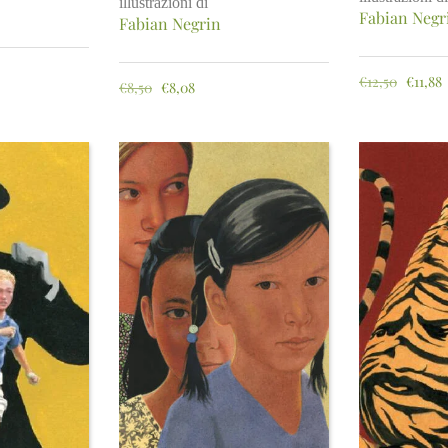
illustrazioni di
Fabian Negr
Fabian Negrin
€
12,50
€
11,88
€
8,50
€
8,08