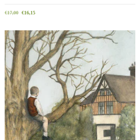
€
17,00
€
16,15