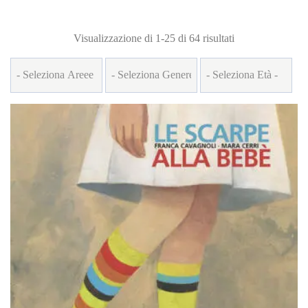
Ordina
Visualizzazione di 1-25 di 64 risultati
in
base
al
più
recente