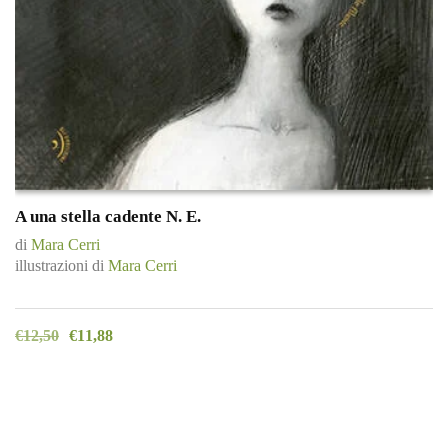
A una stella cadente N. E.
di
Mara Cerri
illustrazioni di
Mara Cerri
€
12,50
€
11,88