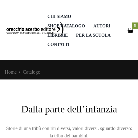
CHI SIAMO
0
SHOP/CATALOGO
AUTORI
LIBRERIE
PER LA SCUOLA
CONTATTI
Home
Catalogo
Dalla parte dell’infanzia
Storie di una tribù con riti diversi, valori diversi, sguardo diverso:
la tribù dei bambini.