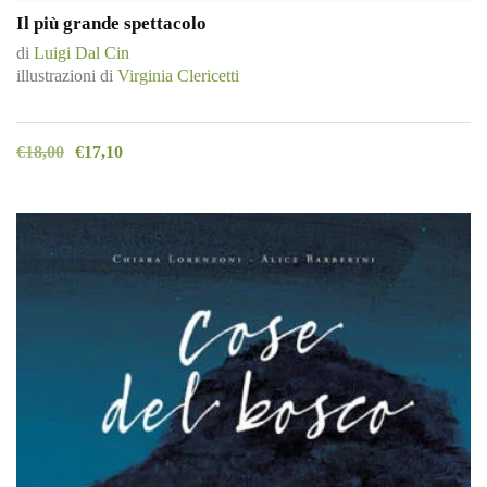
Il più grande spettacolo
di
Luigi Dal Cin
illustrazioni di
Virginia Clericetti
€
18,00
€
17,10