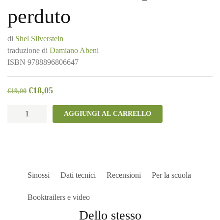
perduto
di
Shel Silverstein
traduzione di
Damiano Abeni
ISBN
9788896806647
€
18,05
€
19,00
Alla
AGGIUNGI AL CARRELLO
ricerca
del
pezzo
perduto
quantità
Sinossi
Dati tecnici
Recensioni
Per la scuola
Booktrailers e video
Dello stesso