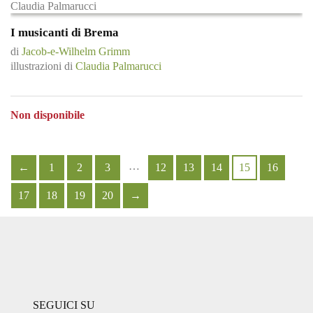
I musicanti di Brema
di
Jacob-e-Wilhelm Grimm
illustrazioni di
Claudia Palmarucci
Non disponibile
…
←
1
2
3
12
13
14
15
16
17
18
19
20
→
SEGUICI SU