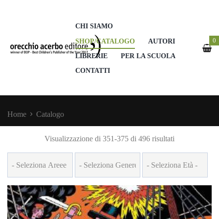
CHI SIAMO
0
SHOP/CATALOGO
AUTORI
LIBRERIE
PER LA SCUOLA
CONTATTI
Home
Catalogo
Ordina
Visualizzazione di 351-375 di 496 risultati
in
base
al
più
recente