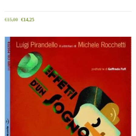
€
15,00
€
14,25