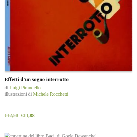
Effetti d’un sogno interrotto
di
Luigi Pirandello
illustrazioni di
Michele Rocchetti
€
12,50
€
11,88