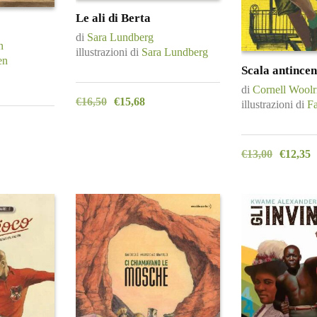
Le ali di Berta
di
Sara Lundberg
n
illustrazioni di
Sara Lundberg
en
Scala antince
di
Cornell Woolr
€
16,50
€
15,68
illustrazioni di
Fa
€
13,00
€
12,35