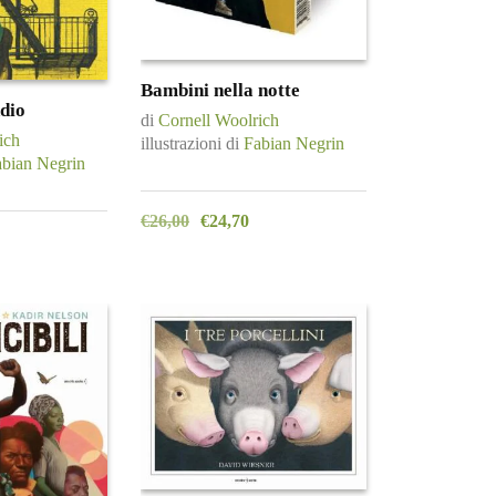
Bambini nella notte
ndio
di
Cornell Woolrich
ich
illustrazioni di
Fabian Negrin
bian Negrin
€
26,00
€
24,70