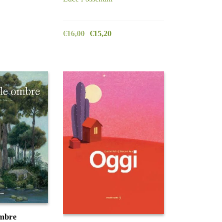
€
16,00
€
15,20
ombre