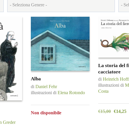
base
al
più
recente
La storia del f
cacciatore
Alba
di
Heinrich Hof
illustrazioni di
Ma
di
Daniel Fehr
Costa
illustrazioni di
Elena Rotondo
€
15,00
€
14,25
Non disponibile
n Greder