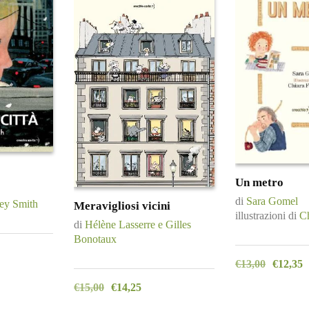
Un metro
di
Sara Gomel
ey Smith
Meravigliosi vicini
illustrazioni di
Ch
di
Hélène Lasserre e Gilles
Bonotaux
€
13,00
€
12,35
€
15,00
€
14,25