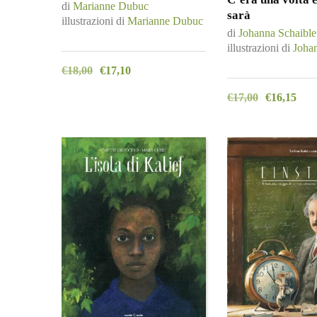
di
Marianne Dubuc
sarà
illustrazioni di
Marianne Dubuc
di
Johanna Schaible
illustrazioni di
Joha
€
18,00
€
17,10
€
17,00
€
16,15