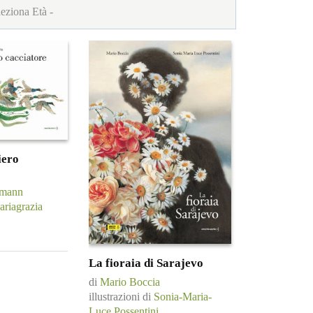
iero
fmann
riagrazia
La fioraia di Sarajevo
di
Mario Boccia
illustrazioni di
Sonia-Maria-
Luce Possentini