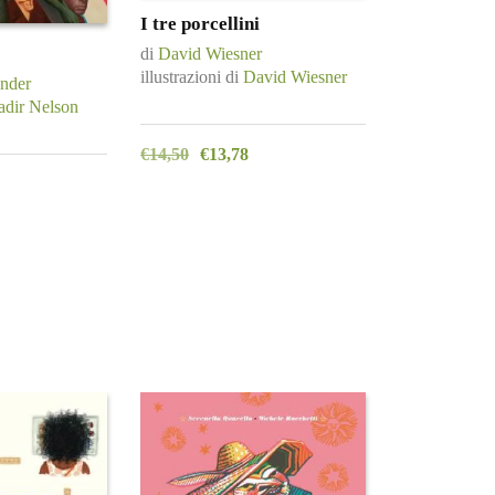
I tre porcellini
di
David Wiesner
illustrazioni di
David Wiesner
nder
adir Nelson
€
14,50
€
13,78