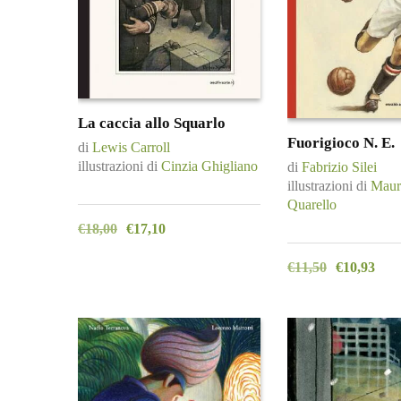
La caccia allo Squarlo
Fuorigioco N. E.
di
Lewis Carroll
illustrazioni di
Cinzia Ghigliano
di
Fabrizio Silei
illustrazioni di
Mauri
Quarello
€
18,00
€
17,10
€
11,50
€
10,93