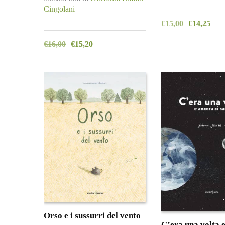
Cingolani
€
15,00
€
14,25
€
16,00
€
15,20
Orso e i sussurri del vento
C’era una volta e