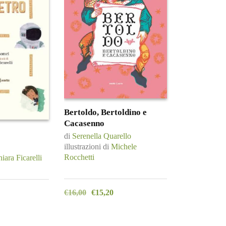
Bertoldo, Bertoldino e
Cacasenno
di
Serenella Quarello
illustrazioni di
Michele
Rocchetti
iara Ficarelli
€
16,00
€
15,20