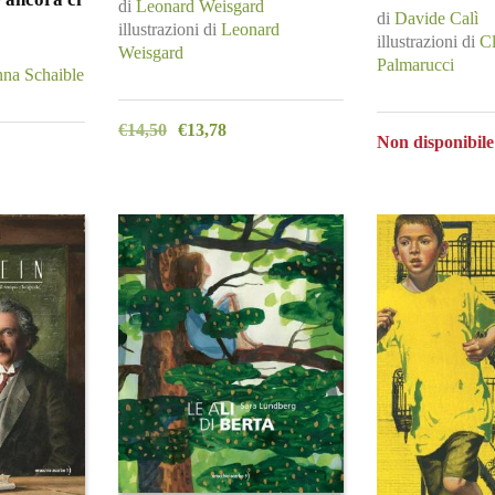
di
Leonard Weisgard
di
Davide Calì
illustrazioni di
Leonard
illustrazioni di
Cl
Weisgard
Palmarucci
nna Schaible
€
14,50
€
13,78
Non disponibile