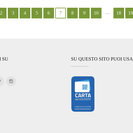
…
2
3
4
5
6
7
8
9
10
18
19
I SU
SU QUESTO SITO PUOI US