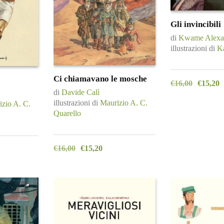
Gli invincibili
di
Kwame Alexa
illustrazioni di
K
Ci chiamavano le mosche
€
16,00
€
15,20
di
Davide Calì
illustrazioni di
Maurizio A. C.
zio A. C.
Quarello
€
16,00
€
15,20